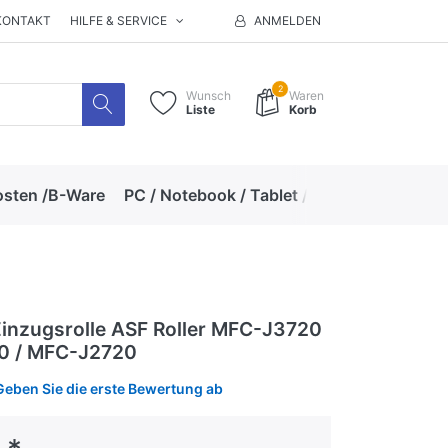
KONTAKT
HILFE & SERVICE
ANMELDEN
2
Wunsch
Waren
Liste
Korb
osten /B-Ware
PC / Notebook / Tablet / Zubehör
Hand
Einzugsrolle ASF Roller MFC-J3720
0 / MFC-J2720
Geben Sie die erste Bewertung ab