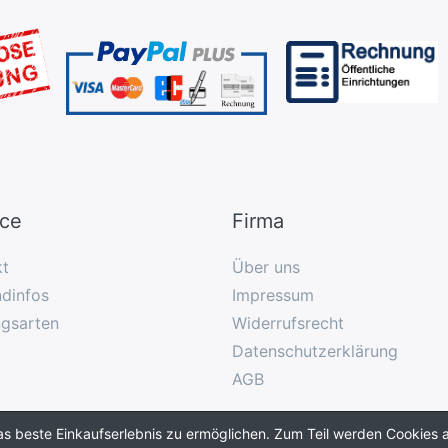
ice
Firma
kt
Über uns
dinfos
Impressum
ngsarten
Widerrufsrecht
Datenschutzerklärung
AGB
as beste Einkaufserlebnis zu ermöglichen. Zum Teil werden Cookies a