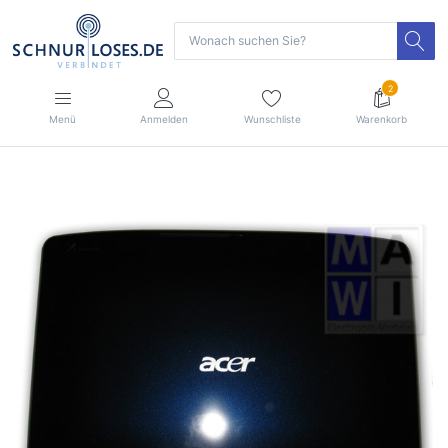
2
Menü
Anmelden
Wunschliste
Warenkorb