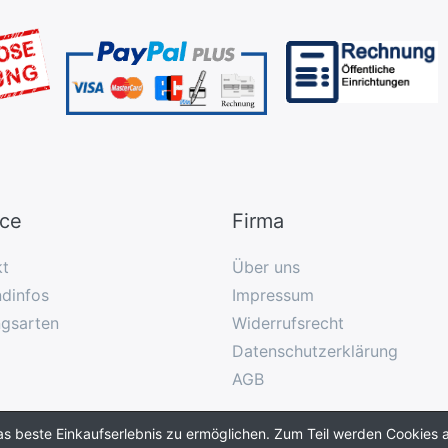
ice
Firma
kt
Über uns
dinfos
Impressum
ngsarten
Widerrufsrecht
Datenschutzerklärung
AGB
as beste Einkaufserlebnis zu ermöglichen. Zum Teil werden Cookies a