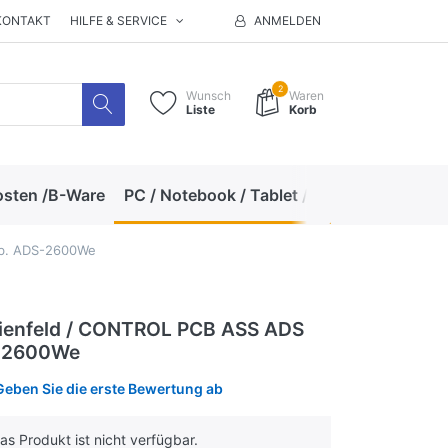
KONTAKT
HILFE & SERVICE
ANMELDEN
2
Wunsch
Waren
Liste
Korb
osten /B-Ware
PC / Notebook / Tablet / Zubehör
Hand
zb. ADS-2600We
dienfeld / CONTROL PCB ASS ADS
S-2600We
Geben Sie die erste Bewertung ab
s Produkt ist nicht verfügbar.