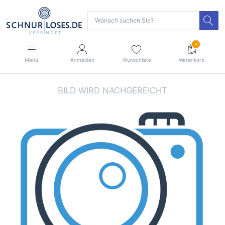
2
Menü
Anmelden
Wunschliste
Warenkorb