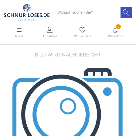
2
Menü
Anmelden
Wunschliste
Warenkorb