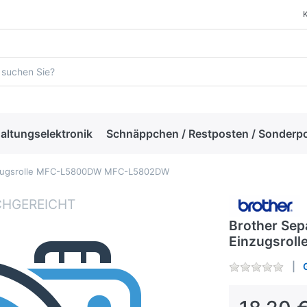
altungselektronik
Schnäppchen / Restposten / Sonderp
 Einzugsrolle MFC-L5800DW MFC-L5802DW
Brother Sepa
Einzugsro