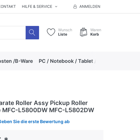
KONTAKT
HILFE & SERVICE
ANMELDEN
Wunsch
Waren
Liste
Korb
osten /B-Ware
PC / Notebook / Tablet / Zubehör
Hand
rate Roller Assy Pickup Roller
lle MFC-L5800DW MFC-L5802DW
Geben Sie die erste Bewertung ab