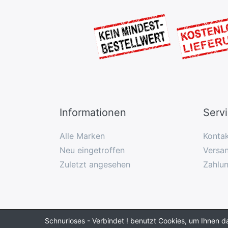
Informationen
Serv
Alle Marken
Konta
Neu eingetroffen
Versan
Zuletzt angesehen
Zahlu
Schnurloses - Verbindet ! benutzt Cookies, um Ihnen d