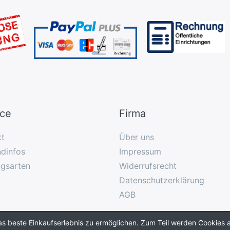
ice
Firma
kt
Über uns
dinfos
Impressum
ngsarten
Widerrufsrecht
Datenschutzerklärung
AGB
as beste Einkaufserlebnis zu ermöglichen. Zum Teil werden Cookies a