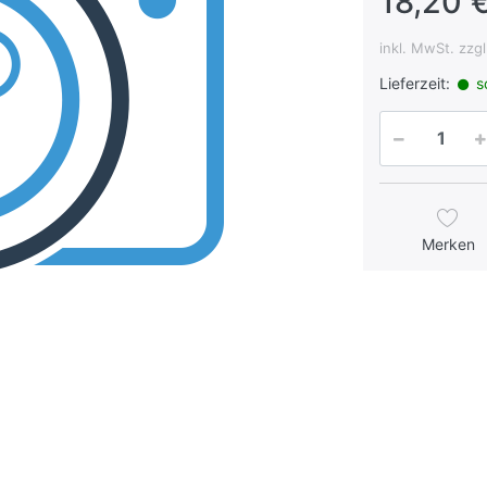
18,20 €
inkl. MwSt. zzg
Lieferzeit:
so
Merken