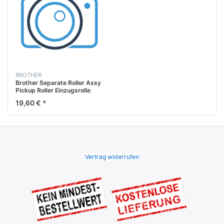
BROTHER
Brother Separate Roller Assy
Pickup Roller Einzugsrolle
MFC-L8610CDW MFC-
19,60 € *
8540DN
Vertrag widerrufen