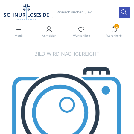
2
Menü
Anmelden
Wunschliste
Warenkorb