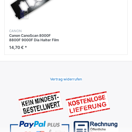
CANON
Canon CanoScan 8000F
8800F 9000F Dia Halter Film
Guide Mount 35mm QC2-
14,70 € *
5902-000
Vertrag widerrufen