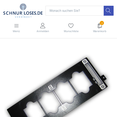
2
Menü
Anmelden
Wunschliste
Warenkorb