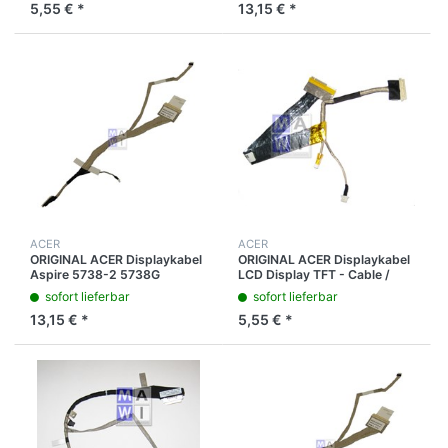
5,55 € *
13,15 € *
H0072A
ACER
ACER
ORIGINAL ACER Displaykabel
ORIGINAL ACER Displaykabel
Aspire 5738-2 5738G
LCD Display TFT - Cable /
5738G-2 5738Z 5738Z-2
Kabel Aspire 5920 5920G
sofort lieferbar
sofort lieferbar
5738ZG
13,15 € *
5,55 € *