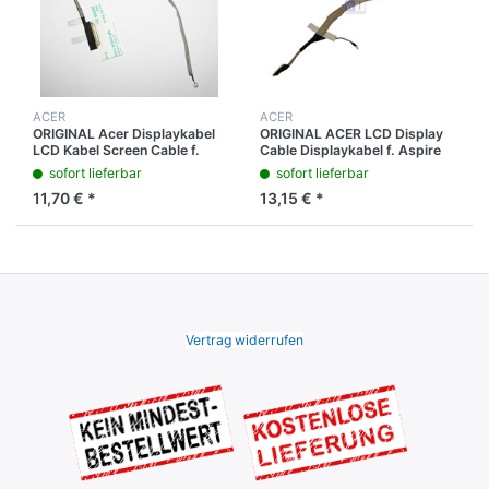
ACER
ACER
ORIGINAL Acer Displaykabel
ORIGINAL ACER LCD Display
LCD Kabel Screen Cable f.
Cable Displaykabel f. Aspire
Aspire One 722
5738DG 5738DZG 5738ZG
sofort lieferbar
sofort lieferbar
DC0200118U10
11,70 € *
13,15 € *
Vertrag widerrufen