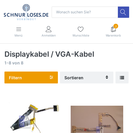
2
Menü
Anmelden
Wunschliste
Warenkorb
Displaykabel / VGA-Kabel
1-8
von
8
Filtern
Sortieren