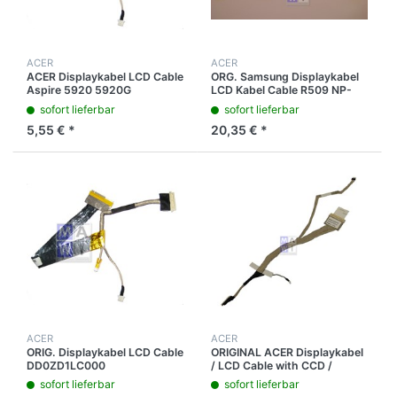
ACER
ACER
ACER Displaykabel LCD Cable
ORG. Samsung Displaykabel
Aspire 5920 5920G
LCD Kabel Cable R509 NP-
R509 R510 NP-R510 BA39-
sofort lieferbar
sofort lieferbar
00699A
5,55 € *
20,35 € *
ACER
ACER
ORIG. Displaykabel LCD Cable
ORIGINAL ACER Displaykabel
DD0ZD1LC000
/ LCD Cable with CCD /
CMIDD0ZD1LC000
Kameraanschluß f. Aspire
sofort lieferbar
sofort lieferbar
FOXDD0ZD1LC000 GD-
5536