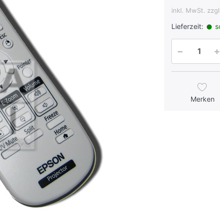
inkl. MwSt. zzg
Lieferzeit:
so
Merken