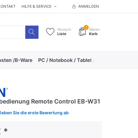
KONTAKT
HILFE & SERVICE
ANMELDEN
2
Wunsch
Waren
Liste
Korb
osten /B-Ware
PC / Notebook / Tablet / Zubehör
Hand
bedienung Remote Control EB-W31
Geben Sie die erste Bewertung ab
 *