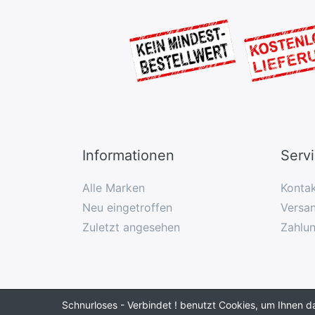
Informationen
Serv
Alle Marken
Konta
Neu eingetroffen
Versan
Zuletzt angesehen
Zahlu
Schnurloses - Verbindet ! benutzt Cookies, um Ihnen d