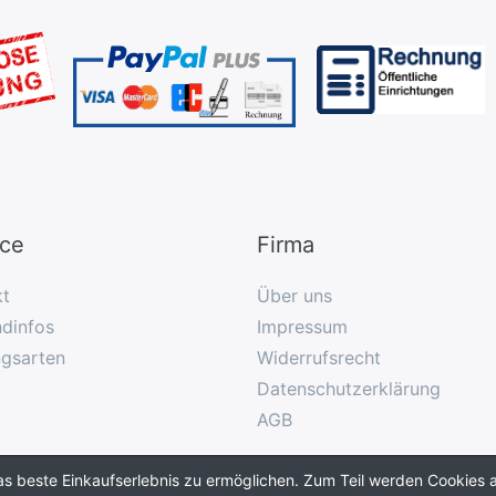
ice
Firma
kt
Über uns
dinfos
Impressum
ngsarten
Widerrufsrecht
Datenschutzerklärung
AGB
as beste Einkaufserlebnis zu ermöglichen. Zum Teil werden Cookies a