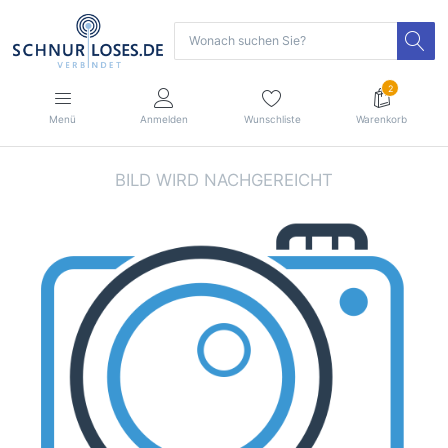
2
Menü
Anmelden
Wunschliste
Warenkorb