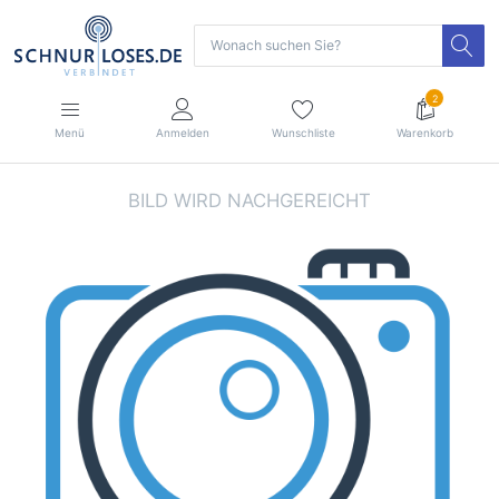
2
Menü
Anmelden
Wunschliste
Warenkorb