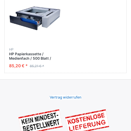
HP
HP Papierkassette /
Medienfach / 500 Blatt /
CP4025 4525 / CM4540 /
85,20 € *
85,21 € *
CC425A CC425
Vertrag widerrufen