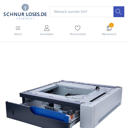
2
Menü
Anmelden
Wunschliste
Warenkorb