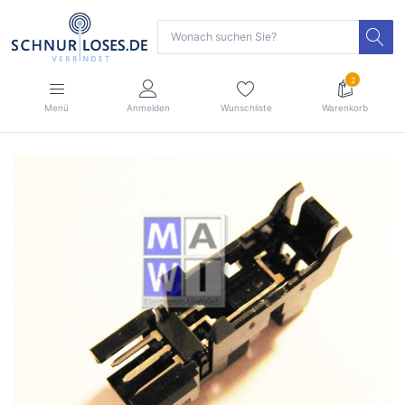
2
Menü
Anmelden
Wunschliste
Warenkorb