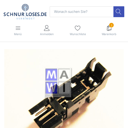
2
Menü
Anmelden
Wunschliste
Warenkorb