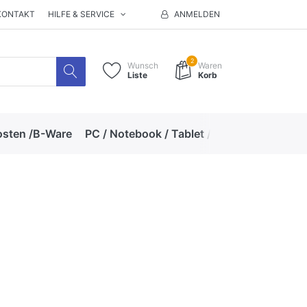
KONTAKT
HILFE & SERVICE
ANMELDEN
2
Wunsch
Waren
Liste
Korb
osten /B-Ware
PC / Notebook / Tablet / Zubehör
Hand