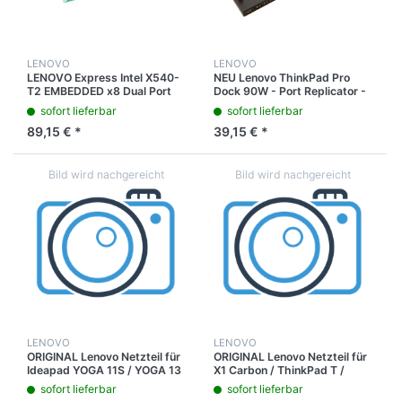
LENOVO
LENOVO
LENOVO Express Intel X540-
NEU Lenovo ThinkPad Pro
T2 EMBEDDED x8 Dual Port
Dock 90W - Port Replicator -
Netzwerkkarte / 00FE680
VGA / DVI / DP / 40A10090EU
sofort lieferbar
sofort lieferbar
89,15 € *
39,15 € *
LENOVO
LENOVO
ORIGINAL Lenovo Netzteil für
ORIGINAL Lenovo Netzteil für
Ideapad YOGA 11S / YOGA 13
X1 Carbon / ThinkPad T /
/ YOGA 14 / YOGA 15
ThinkPad X
sofort lieferbar
sofort lieferbar