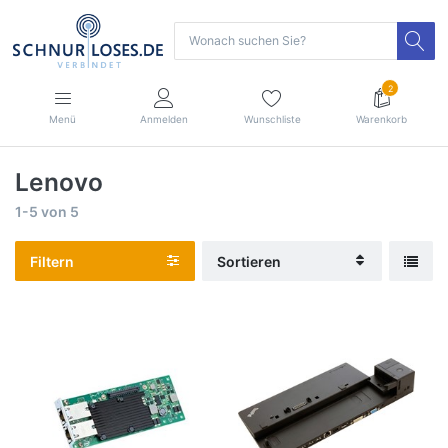
2
Menü
Anmelden
Wunschliste
Warenkorb
Lenovo
1-5
von
5
Filtern
Sortieren