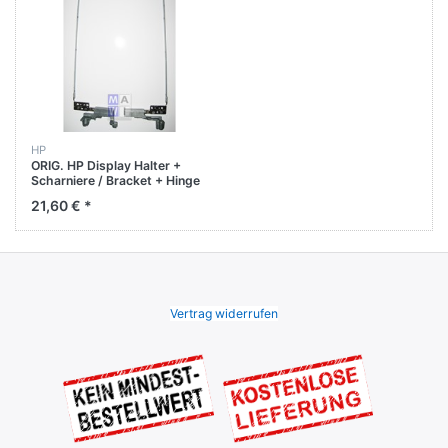
HP
ORIG. HP Display Halter +
Scharniere / Bracket + Hinge
für Elitebook 8540w 8540p
21,60 € *
Vertrag widerrufen