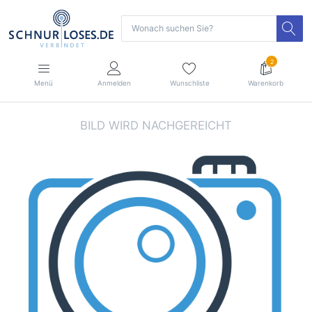
2
Menü
Anmelden
Wunschliste
Warenkorb