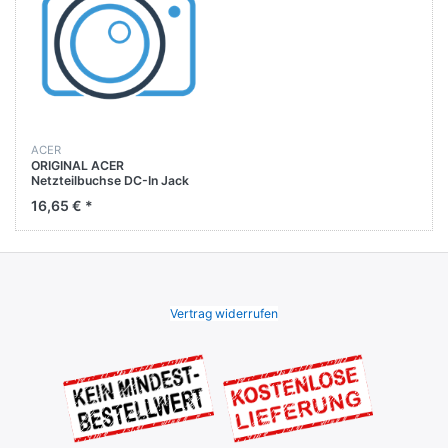
ACER
ORIGINAL ACER
Netzteilbuchse DC-In Jack
A515-43 / EX215-51 EX215-
16,65 € *
51K / EX215-52
Vertrag widerrufen