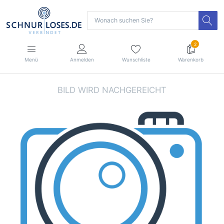
2
Menü
Anmelden
Wunschliste
Warenkorb