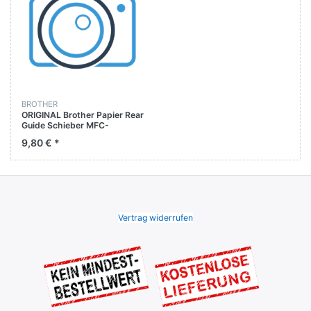
BROTHER
ORIGINAL Brother Papier Rear
Guide Schieber MFC-
9142CDN MFC-9330CDW
9,80 € *
MFC-9340CDW
Vertrag widerrufen