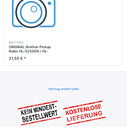
BROTHER
ORIGINAL Brother Pickup
Roller HL-5250DN / HL-
5270DN / HL-5280DW /
21,55 € *
MFC-8870DW
Vertrag widerrufen