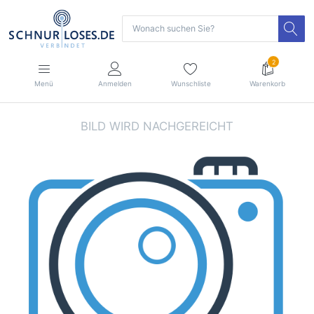
2
Menü
Anmelden
Wunschliste
Warenkorb