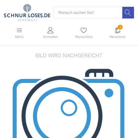
2
Menü
Anmelden
Wunschliste
Warenkorb