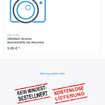
BROTHER
ORIGINAL Brother
Resttintenfilz Ink Absorber
Felt DCP-J752DW / MFC-
5,65 € *
J450DW
Vertrag widerrufen