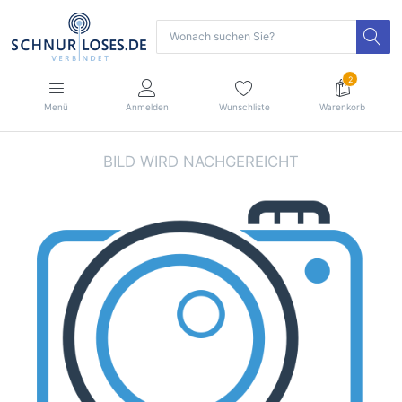
2
Menü
Anmelden
Wunschliste
Warenkorb