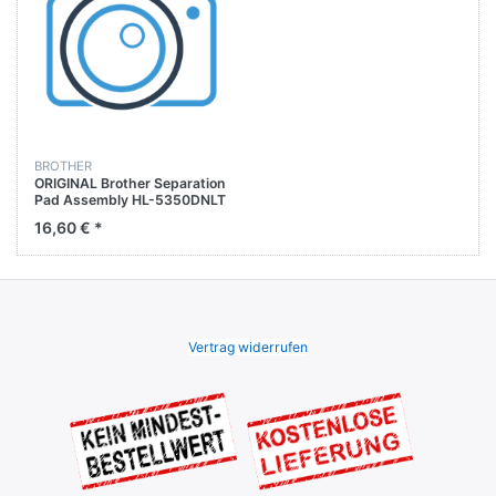
BROTHER
ORIGINAL Brother Separation
Pad Assembly HL-5350DNLT
/ MFC-9440CN / MFC-
16,60 € *
78370DN
Vertrag widerrufen