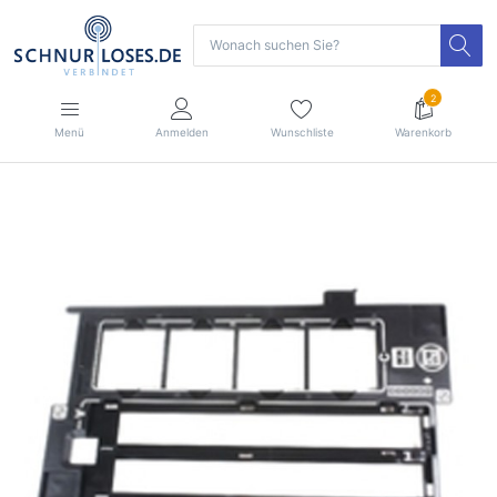
2
Menü
Anmelden
Wunschliste
Warenkorb