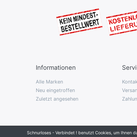
Informationen
Serv
Alle Marken
Konta
Neu eingetroffen
Versan
Zuletzt angesehen
Zahlu
Schnurloses - Verbindet ! benutzt Cookies, um Ihnen d