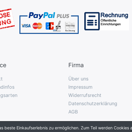
ice
Firma
kt
Über uns
dinfos
Impressum
ngsarten
Widerrufsrecht
Datenschutzerklärung
AGB
as beste Einkaufserlebnis zu ermöglichen. Zum Teil werden Cookies a