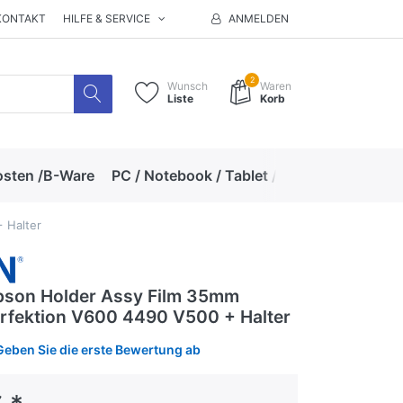
KONTAKT
HILFE & SERVICE
ANMELDEN
2
Wunsch
Waren
Liste
Korb
osten /B-Ware
PC / Notebook / Tablet / Zubehör
Hand
 Halter
pson Holder Assy Film 35mm
rfektion V600 4490 V500 + Halter
Geben Sie die erste Bewertung ab