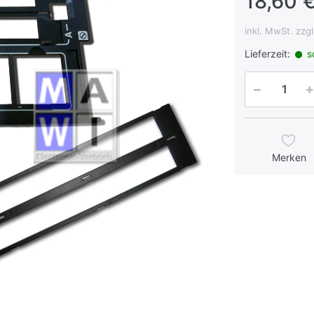
18,60 €
inkl. MwSt. zzg
Lieferzeit:
so
Merken