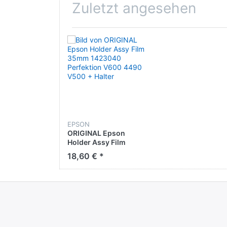
Zuletzt angesehen
Angaben zur Produktsicherheit:
Hersteller:
Epson Deutschland GmbH
Schiessstraße 49
D - 40549
Düsseldorf
+49 (0)211 542290
EPSON
ORIGINAL Epson
Holder Assy Film
www.epson.de/de_DE/support
35mm 1423040
18,60 € *
Perfektion V600 4490
V500 + Halter