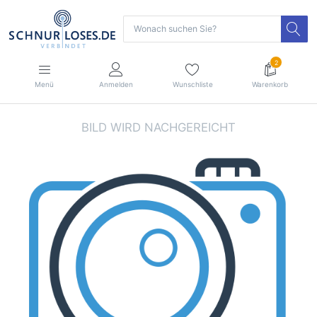
2
Menü
Anmelden
Wunschliste
Warenkorb