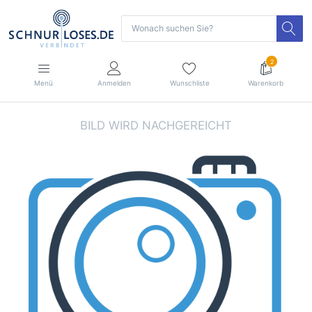
2
Menü
Anmelden
Wunschliste
Warenkorb