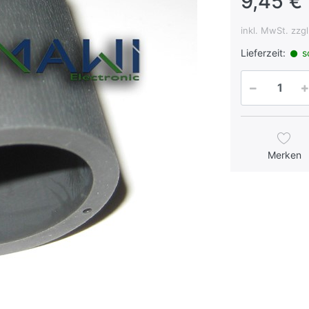
9,45 € 
inkl. MwSt. zzg
Lieferzeit:
so
Merken