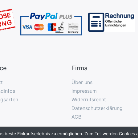
ice
Firma
kt
Über uns
dinfos
Impressum
ngsarten
Widerrufsrecht
Datenschutzerklärung
AGB
as beste Einkaufserlebnis zu ermöglichen. Zum Teil werden Cookies a