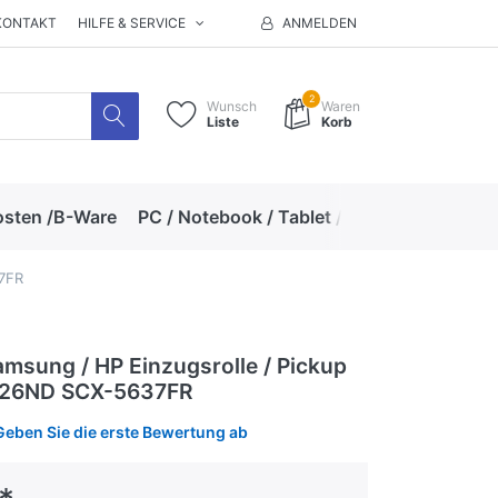
KONTAKT
HILFE & SERVICE
ANMELDEN
2
Wunsch
Waren
Liste
Korb
osten /B-Ware
PC / Notebook / Tablet / Zubehör
Hand
37FR
msung / HP Einzugsrolle / Pickup
3826ND SCX-5637FR
Geben Sie die erste Bewertung ab