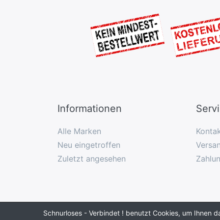
Informationen
Serv
Alle Marken
Konta
Neu eingetroffen
Versan
Zuletzt angesehen
Zahlu
Schnurloses - Verbindet ! benutzt Cookies, um Ihnen d