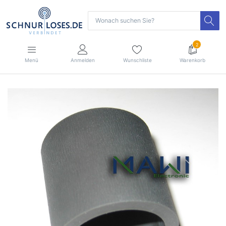
2
Menü
Anmelden
Wunschliste
Warenkorb