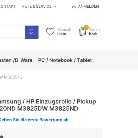
KONTAKT
HILFE & SERVICE
ANMELDEN
2
Wunsch
Waren
Liste
Korb
osten /B-Ware
PC / Notebook / Tablet / Zubehör
Hand
5DW M3825ND
msung / HP Einzugsrolle / Pickup
M3820ND M3825DW M3825ND
Geben Sie die erste Bewertung ab