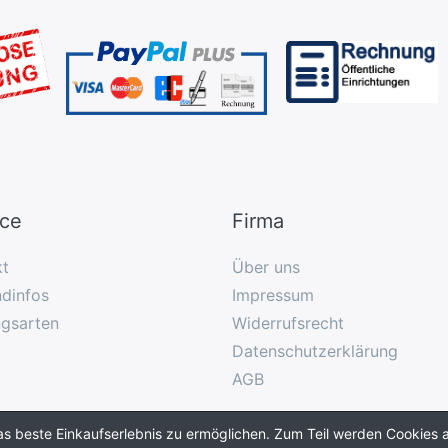
ice
Firma
kt
Über uns
dinfos
Impressum
ngsarten
Widerrufsrecht
Datenschutzerklärung
AGB
as beste Einkaufserlebnis zu ermöglichen. Zum Teil werden Cookies a