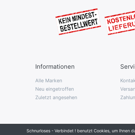
Informationen
Serv
Alle Marken
Konta
Neu eingetroffen
Versan
Zuletzt angesehen
Zahlu
Schnurloses - Verbindet ! benutzt Cookies, um Ihnen d