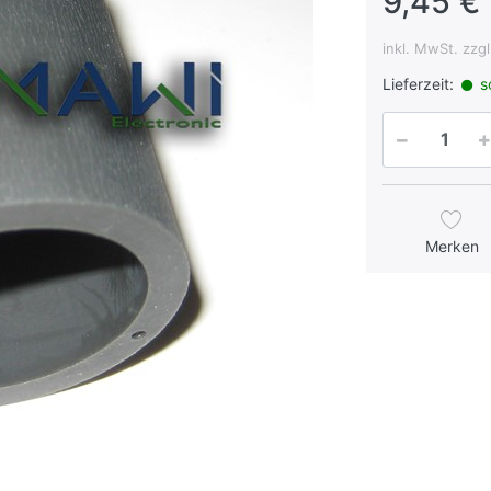
9,45 € 
inkl. MwSt. zzg
Lieferzeit:
so
Merken