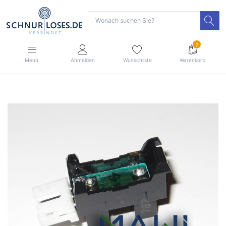
2
Menü
Anmelden
Wunschliste
Warenkorb