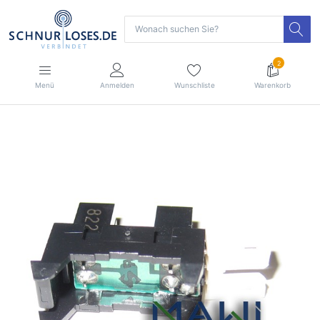
2
Menü
Anmelden
Wunschliste
Warenkorb