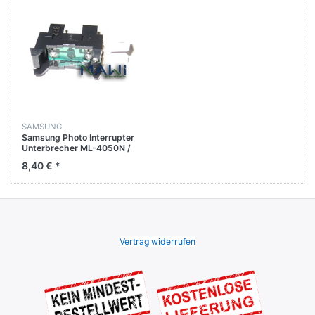
SAMSUNG
Samsung Photo Interrupter
Unterbrecher ML-4050N /
ML-3560 / ML-3561N / ML-
8,40 € *
3561ND
Vertrag widerrufen