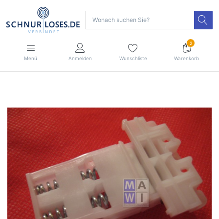
2
Menü
Anmelden
Wunschliste
Warenkorb