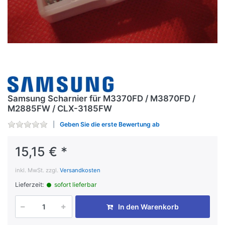
Samsung Scharnier für M3370FD / M3870FD /
M2885FW / CLX-3185FW
Geben Sie die erste Bewertung ab
15,15 € *
inkl. MwSt. zzgl.
Versandkosten
Lieferzeit:
sofort lieferbar
In den Warenkorb