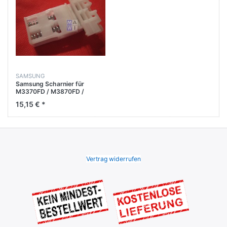
SAMSUNG
Samsung Scharnier für
M3370FD / M3870FD /
M2885FW / CLX-3185FW
15,15 € *
Vertrag widerrufen