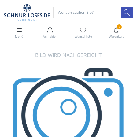
2
Menü
Anmelden
Wunschliste
Warenkorb